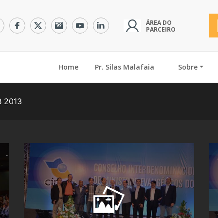
ÁREA DO
PARCEIRO
(current)
Home
Pr. Silas Malafaia
Sobre
 2013