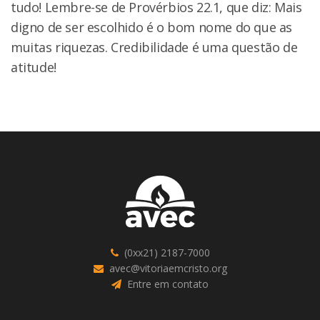
tudo! Lembre-se de Provérbios 22.1, que diz: Mais
digno de ser escolhido é o bom nome do que as
muitas riquezas. Credibilidade é uma questão de
atitude!
(0xx21) 2187-7000
avec@vitoriaemcristo.org
Entre em contato