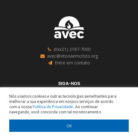
(0xx21) 2187-7000
avec@vitoriaemcristo.org
Entre em contato
SIGA-NOS
Nós usamos cookies e outras tecnologias semelhantes para
melhorar a sua experiência em nossos serviços de acordo
com a nossa
Política de Privacidade
. Ao continuar
navegando, você concorda com tal monitoramento.
OK
Copyright © Associação Vitória em Cristo 1982 - 2026. Todos os direitos
reservados