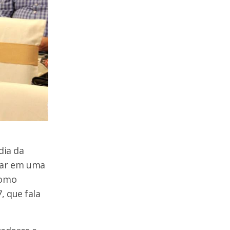
dia da
star em uma
como
, que fala