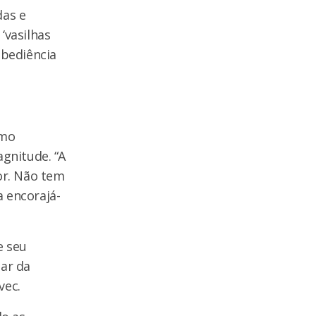
das e
‘vasilhas
obediência
omo
agnitude. “A
or. Não tem
 encorajá-
e seu
par da
vec.