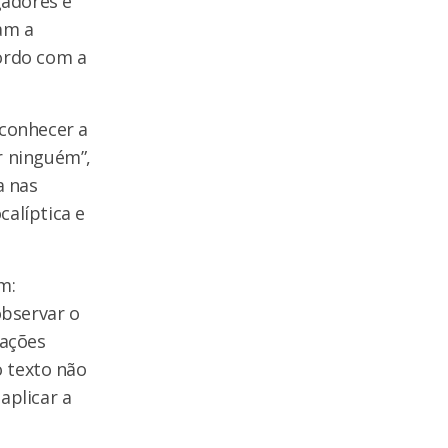
gadores e
am a
cordo com a
 conhecer a
r ninguém”,
a nas
calíptica e
m:
observar o
mações
o texto não
aplicar a