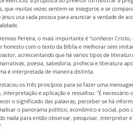
te exercício, a proposta do preletor foi mostrar a pre
s, que muitas vezes sentem-se inseguros e se compar
e Jesus usa cada pessoa para anunciar a verdade de a
alidade.
remias Pereira, o mais importante é “conhecer Cristo,
er honesto com o texto da Bíblia e melhorar sem imita
pastor, acrescentando que há vários tipos de literatur
 narrativas, poesia, sabedoria, profecia e literatura apo
ma é interpretada de maneira distinta.
destacou os três princípios para se fazer uma mensage
 interpretação e aplicação e ressaltou: “É necessário 
ecer o significado das palavras, perceber se há infor
analisar o panorama político, econômico e social, pois 
o nada para então observar, pesquisar, interpretar e 
.