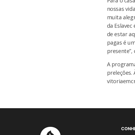
Para o casa
nossas vida
muita alegr
da Eslavec
de estar a
pagas é um
presente”, 
A programa
preleções. 
vitoriaemcr
CONH