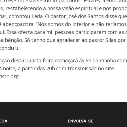
l, o evento está sendo impactante. “Está está edifican
s, restabelecendo a nossa visão espiritual e nos pro
ia”, comntou Leda. O pastor José dos Santos disse que 
 é abençoadora: “Nós somos do interior e não teríamos
qui. Essa oferta para mil pessoas participarem com as
a bênção. Só tenho que agradecer ao pastor Silas por
concluiu.
ção desta quarta-feira começará às 9h da manhã com
À noite, a partir das 20h com transmissão no site
isto.org.
EÇA
ENVOLVA-SE