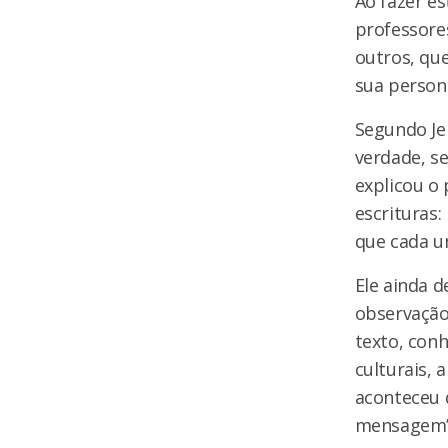
Ao fazer es
professore
outros, qu
sua person
Segundo Je
verdade, s
explicou o 
escrituras:
que cada u
Ele ainda 
observação,
texto, conh
culturais, 
aconteceu d
mensagem”