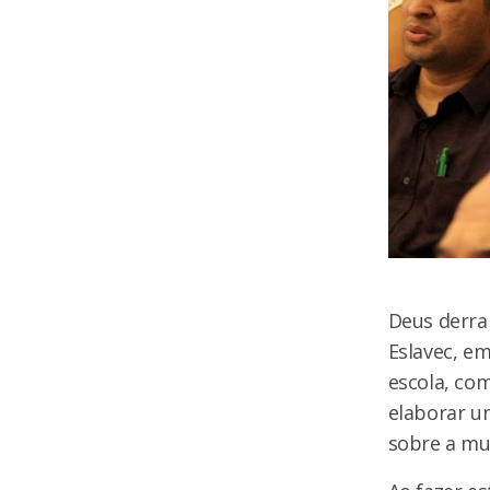
Deus derra
Eslavec, e
escola, co
elaborar u
sobre a mul