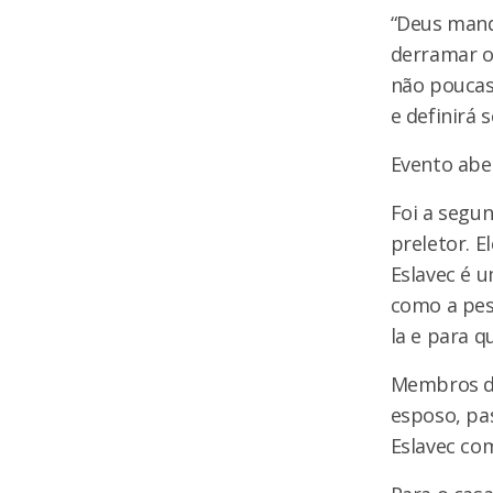
“Deus mando
derramar o 
não poucas’
e definirá 
Evento ab
Foi a segu
preletor. E
Eslavec é u
como a pes
la e para 
Membros da 
esposo, pas
Eslavec co