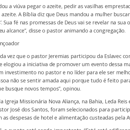
u a viúva pegar o azeite, pedir as vasilhas empresta
azeite. A Bíblia diz que Deus mandou a mulher buscar 
. Sua fé nas promessas de Deus vai se revelar na sua 
seu alcance”, disse o pastor animando a congregação.
ençoador
nda vez que o pastor Jeremias participou da Eslavec c
le elogiou a iniciativa de promover um evento dessa m
m investimento no pastor e no líder para ele ser melh
soa não se sentir amada aqui porque tudo é feito para
que busque novos tempos”, opinou.
Igreja Missionária Nova Aliança, na Bahia, Leda Reis 
tor José dos Santos, foram selecionados para partici
m as despesas de hotel e alimentação custeadas pela A