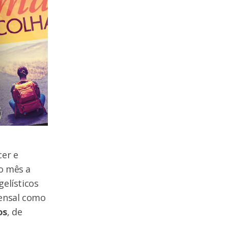
cer e
o mês a
elísticos
mensal como
os
, de