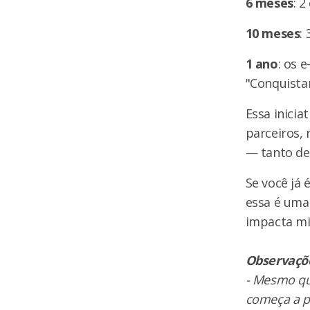
6 meses
: 2
10 meses
:
1 ano
: os 
"Conquista
Essa inicia
parceiros,
— tanto de
Se você já 
essa é uma
impacta mi
Observaçõ
-
Mesmo que
começa a pa