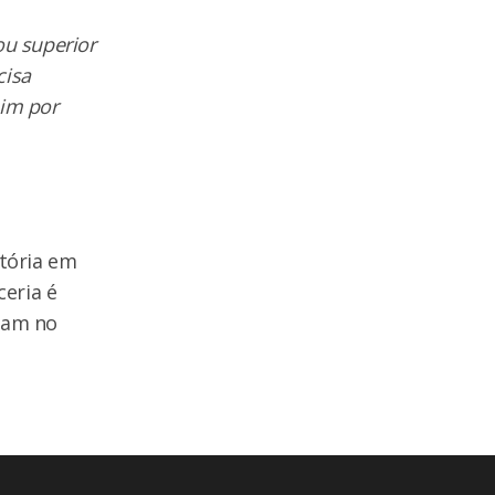
 ou superior
cisa
sim por
itória em
ceria é
udam no