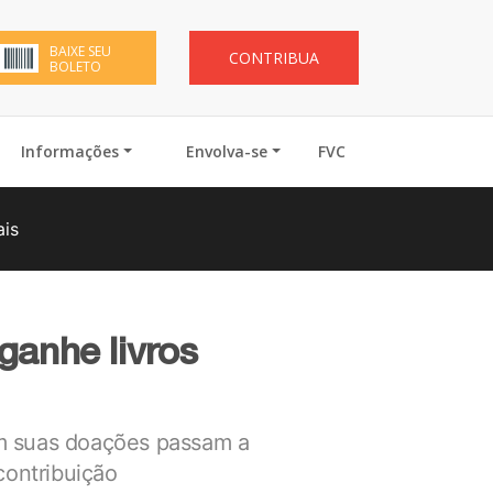
BAIXE SEU
CONTRIBUA
BOLETO
Informações
Envolva-se
FVC
ais
ganhe livros
 em suas doações passam a
contribuição