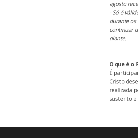
agosto rec
- Só é váli
durante os 
continuar d
diante.
O que é o 
É participa
Cristo dese
realizada 
sustento e