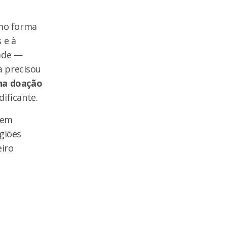
omo forma
 e à
dade —
a precisou
 na doação
dificante.
 em
giões
eiro