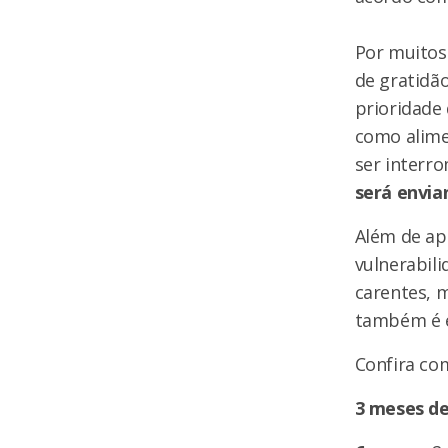
Por muitos
de gratidão
prioridade
como alime
ser interr
será envia
Além de ap
vulnerabili
carentes, m
também é e
Confira com
3 meses de