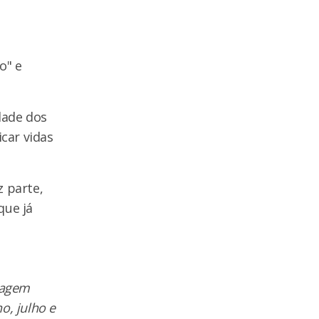
o" e
dade dos
car vidas
z parte,
que já
tagem
o, julho e