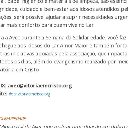
l, papel higiênico e materiais de limpeza, são essenci
gnidade, cuidado e bem-estar aos idosos atendidos pel
ões, será possível ajudar a suprir necessidades urgen
ar mais conforto para quem vive no Lar.
ra a Avec durante a Semana da Solidariedade, você fa
 chegue aos idosos do Lar Amor Maior e também forta
tras iniciativas apoiadas pela associação, que impact
 todos os dias, além do evangelismo realizado por mei
itória em Cristo.
IX: avec@vitoriaemcristo.org
ite:
doar.vitoriaemcristo.org
OLIDARIEDADE
Ministerial da Avec que realizar uma doação em dobro 