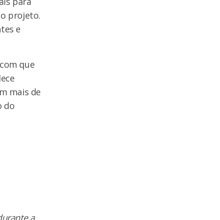
ais para
o projeto.
tes e
z com que
lece
am mais de
o do
durante a