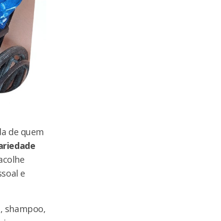
ida de quem
dariedade
acolhe
soal e
s, shampoo,