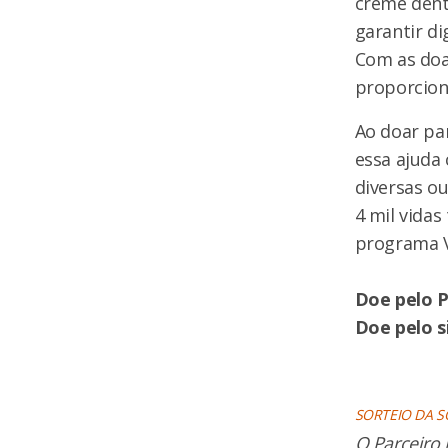
creme denta
garantir di
Com as doaç
proporcion
Ao doar pa
essa ajuda
diversas ou
4 mil vidas
programa V
Doe pelo P
Doe pelo s
SORTEIO DA S
O Parceiro 