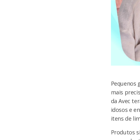
Pequenos g
mais precis
da Avec ter
idosos e e
itens de li
Produtos si